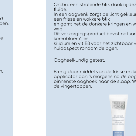
Onthul een stralende blik dankzij de
fluïde.
In een oogwenk zorgt de licht gekleu
nd
een frisse en wakkere blik
pen.
en gomt het de donkere kringen en wa
d
weg.
Dit verzorgingsproduct bevat natuurl
te
korenbloem*, es,
silicium en vit B3 voor het zichtbaar
huidaspect rondom de ogen.
Oogheelkundig getest.
n.
Breng door middel van de frisse en 
applicator aan ‘s morgens na de oo
binnenste ooghoek naar de slaap. We
de vingertoppen.