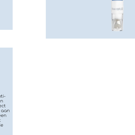
ti-
an
ect
t aan
een
t
ie