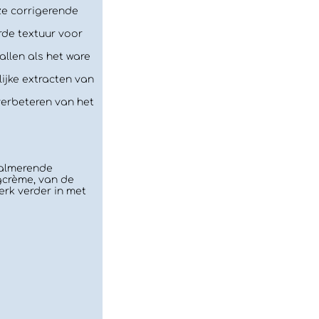
ze corrigerende
rde textuur voor
llen als het ware
ijke extracten van
 verbeteren van het
kalmerende
gcrème, van de
rk verder in met