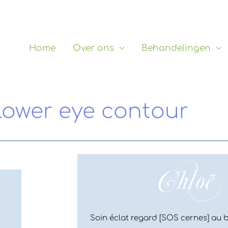
Home
Over ons
Behandelingen
lower eye contour
Soin éclat regard [SOS cernes] au 